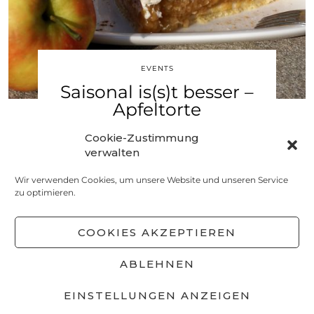
EVENTS
Saisonal is(s)t besser –
Apfeltorte
3. APRIL 2020
Cookie-Zustimmung
verwalten
Wir verwenden Cookies, um unsere Website und unseren Service
zu optimieren.
NEUERE BEITRÄGE
ÄLTERE BEITRÄGE
COOKIES AKZEPTIEREN
ABLEHNEN
© 2026
MEINS! MIT LIEBE SELBSTGEMACHT
EINSTELLUNGEN ANZEIGEN
DATENSCHUTZ
IMPRESSUM
COOKIE-RICHTLINIE
(EU)