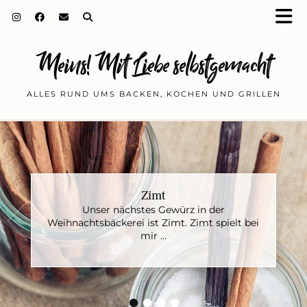
Meins! Mit Liebe selbstgemacht
ALLES RUND UMS BACKEN, KOCHEN UND GRILLEN
Zimt
Anis
Unser nächstes Gewürz in der
Wie Du bestimmt schon gemerkt hast, geht
Weihnachtsbäckerei ist Zimt. Zimt spielt bei
es seit ein paar Posts um die Weihnachtsbä…
mir …
•
•
•
•