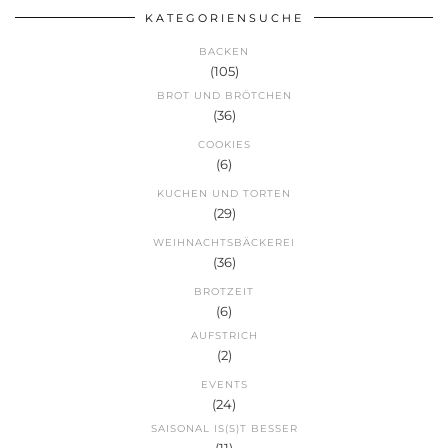
KATEGORIENSUCHE
BACKEN
(105)
BROT UND BRÖTCHEN
(36)
COOKIES
(6)
KUCHEN UND TORTEN
(29)
WEIHNACHTSBÄCKEREI
(36)
BROTZEIT
(6)
AUFSTRICH
(2)
EVENTS
(24)
SAISONAL IS(S)T BESSER
(11)