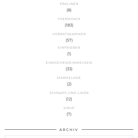
PRALINEN
(8)
THERMOMIX
(183)
VORRATSKAMMER
(57)
EINFRIEREN
(1)
EINKOCHEN/EINWECKEN
(33)
MARMELADE
(2)
SCHNAPS UND LIKÖR
(12)
SIRUP
(7)
ARCHIV