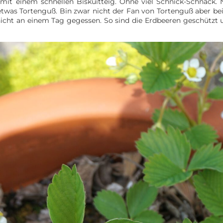
mit einem schnellen Biskuitteig. Ohne viel Schnick-Schnack. 
twas Tortenguß. Bin zwar nicht der Fan von Tortenguß aber be
icht an einem Tag gegessen. So sind die Erdbeeren geschützt 