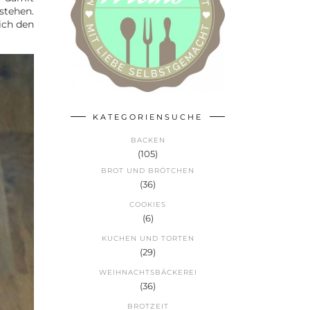
stehen.
ich den
KATEGORIENSUCHE
BACKEN
(105)
BROT UND BRÖTCHEN
(36)
COOKIES
(6)
KUCHEN UND TORTEN
(29)
WEIHNACHTSBÄCKEREI
(36)
BROTZEIT