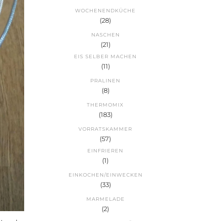
WOCHENENDKÜCHE
(28)
NASCHEN
(21)
EIS SELBER MACHEN
(11)
PRALINEN
(8)
THERMOMIX
(183)
VORRATSKAMMER
(57)
EINFRIEREN
(1)
EINKOCHEN/EINWECKEN
(33)
MARMELADE
(2)