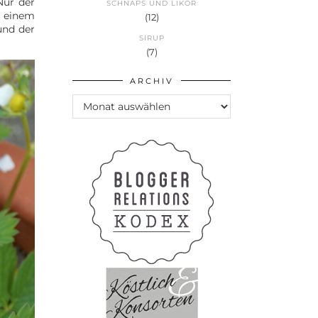
Nur der
SCHNAPS UND LIKÖR
i einem
(12)
und der
SIRUP
(7)
ARCHIV
Archiv