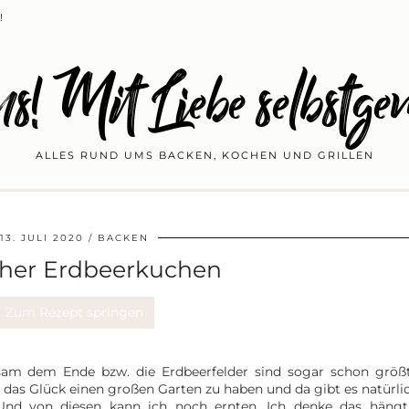
!
s! Mit Liebe selbstge
ALLES RUND UMS BACKEN, KOCHEN UND GRILLEN
13. JULI 2020
BACKEN
cher Erdbeerkuchen
Zum Rezept springen
sam dem Ende bzw. die Erdbeerfelder sind sogar schon größt
s das Glück einen großen Garten zu haben und da gibt es natürli
 Und von diesen kann ich noch ernten. Ich denke das häng