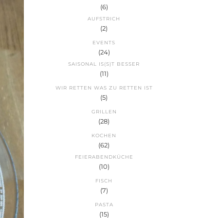
(6)
AUFSTRICH
(2)
EVENTS
(24)
SAISONAL IS(S)T BESSER
(11)
WIR RETTEN WAS ZU RETTEN IST
(5)
GRILLEN
(28)
KOCHEN
(62)
FEIERABENDKÜCHE
(10)
FISCH
(7)
PASTA
(15)