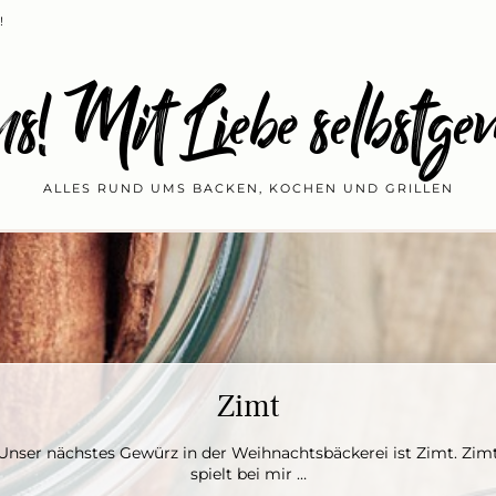
!
s! Mit Liebe selbstge
ALLES RUND UMS BACKEN, KOCHEN UND GRILLEN
Zimt
Anis
ie Du bestimmt schon gemerkt hast, geht es seit ein paar Pos
Unser nächstes Gewürz in der Weihnachtsbäckerei ist Zimt. Zim
um die Weihnachtsbä…
spielt bei mir …