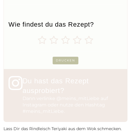
Wie findest du das Rezept?
DRUCKEN
Du hast das Rezept
ausprobiert?
Dann verlinke
@meins_mitLiebe
auf
Instagram oder nutze den Hashtag
#meins_mitLiebe
.
Lass Dir das Rindleisch Teriyaki aus dem Wok schmecken.