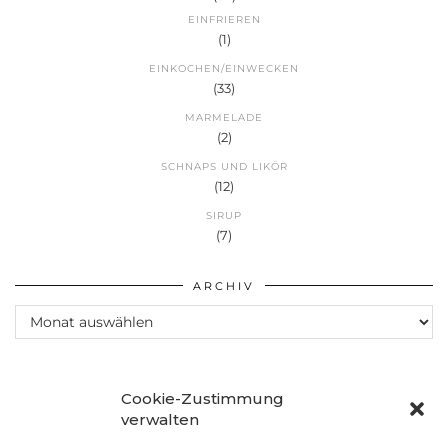
EINFRIEREN
(1)
EINKOCHEN/EINWECKEN
(33)
MARMELADE
(2)
SCHNAPS UND LIKÖR
(12)
SIRUP
(7)
ARCHIV
Archiv
Cookie-Zustimmung
verwalten