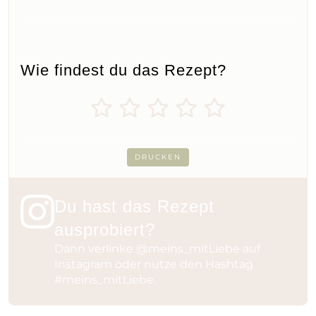
Wie findest du das Rezept?
DRUCKEN
Du hast das Rezept
ausprobiert?
Dann verlinke
@meins_mitLiebe
auf
Instagram oder nutze den Hashtag
#meins_mitLiebe
.