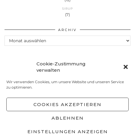
SIRUP
(7)
ARCHIV
Archiv
Cookie-Zustimmung
verwalten
Wir verwenden Cookies, um unsere Website und unseren Service
zu optimieren.
COOKIES AKZEPTIEREN
ABLEHNEN
© 2026
MEINS! MIT LIEBE SELBSTGEMACHT
EINSTELLUNGEN ANZEIGEN
DATENSCHUTZ
IMPRESSUM
COOKIE-RICHTLINIE