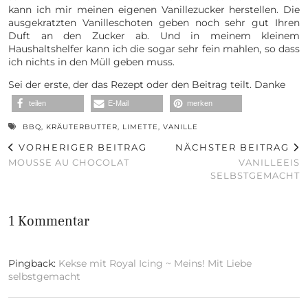
kann ich mir meinen eigenen Vanillezucker herstellen. Die
ausgekratzten Vanilleschoten geben noch sehr gut Ihren
Duft an den Zucker ab. Und in meinem kleinem
Haushaltshelfer kann ich die sogar sehr fein mahlen, so dass
ich nichts in den Müll geben muss.
Sei der erste, der das Rezept oder den Beitrag teilt. Danke
teilen
E-Mail
merken
BBQ
,
KRÄUTERBUTTER
,
LIMETTE
,
VANILLE
VORHERIGER BEITRAG
NÄCHSTER BEITRAG
MOUSSE AU CHOCOLAT
VANILLEEIS
SELBSTGEMACHT
1 Kommentar
Pingback:
Kekse mit Royal Icing ~ Meins! Mit Liebe
selbstgemacht