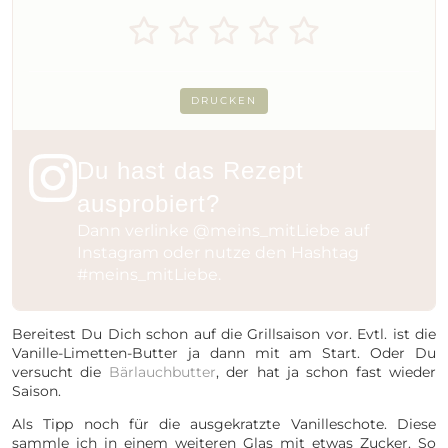
DRUCKEN
Du hast das Rezept
ausprobiert?
Dann verlinke
@meins_mitLiebe
auf
Instagram oder nutze den Hashtag
#meins_mitLiebe
.
Bereitest Du Dich schon auf die Grillsaison vor. Evtl. ist die
Vanille-Limetten-Butter ja dann mit am Start. Oder Du
versucht die
Bärlauchbutter
, der hat ja schon fast wieder
Saison.
Als Tipp noch für die ausgekratzte Vanilleschote. Diese
sammle ich in einem weiteren Glas mit etwas Zucker. So