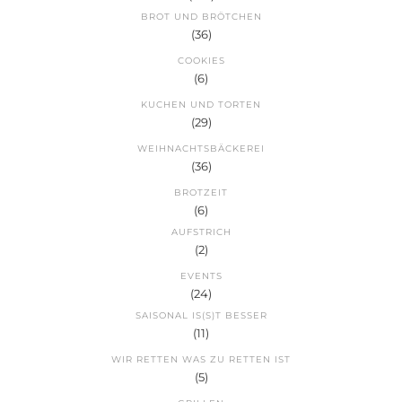
BROT UND BRÖTCHEN
(36)
COOKIES
(6)
KUCHEN UND TORTEN
(29)
WEIHNACHTSBÄCKEREI
(36)
BROTZEIT
(6)
AUFSTRICH
(2)
EVENTS
(24)
SAISONAL IS(S)T BESSER
(11)
WIR RETTEN WAS ZU RETTEN IST
(5)