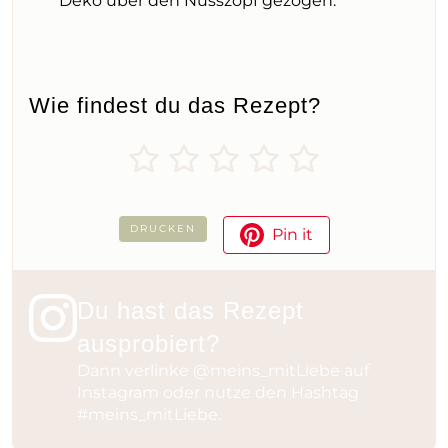
Deko über den Nusszopf gezogen.
Wie findest du das Rezept?
DRUCKEN
Pin it
Du hast das Rezept
ausprobiert?
Dann verlinke
@meins_mitLiebe
auf
Instagram oder nutze den Hashtag
#meins_mitLiebe
.