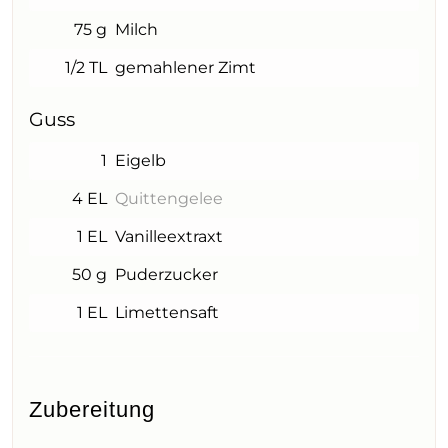
75 g
Milch
1/2 TL
gemahlener Zimt
Guss
1
Eigelb
4 EL
Quittengelee
1 EL
Vanilleextraxt
50 g
Puderzucker
1 EL
Limettensaft
Zubereitung