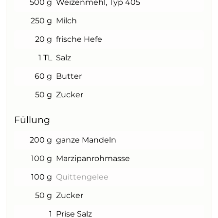
500 g
Weizenmehl, Typ 405
250 g
Milch
20 g
frische Hefe
1 TL
Salz
60 g
Butter
50 g
Zucker
Füllung
200 g
ganze Mandeln
100 g
Marzipanrohmasse
100 g
Quittengelee
50 g
Zucker
1
Prise Salz