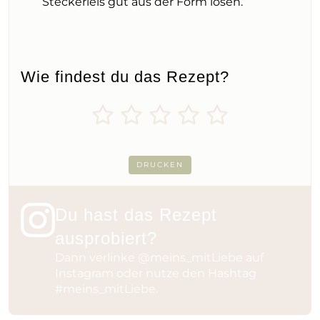
Steckerleis gut aus der Form lösen.
Wie findest du das Rezept?
DRUCKEN
Du hast das Rezept
ausprobiert?
Dann verlinke
@meins_mitLiebe
auf
Instagram oder nutze den Hashtag
#meins_mitLiebe
.