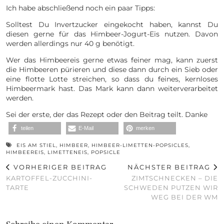
Ich habe abschließend noch ein paar Tipps:
Solltest Du Invertzucker eingekocht haben, kannst Du
diesen gerne für das Himbeer-Jogurt-Eis nutzen. Davon
werden allerdings nur 40 g benötigt.
Wer das Himbeereis gerne etwas feiner mag, kann zuerst
die Himbeeren pürieren und diese dann durch ein Sieb oder
eine flotte Lotte streichen, so dass du feines, kernloses
Himbeermark hast. Das Mark kann dann weiterverarbeitet
werden.
Sei der erste, der das Rezept oder den Beitrag teilt. Danke
teilen
E-Mail
merken
EIS AM STIEL
,
HIMBEER
,
HIMBEER-LIMETTEN-POPSICLES
,
HIMBEEREIS
,
LIMETTENEIS
,
POPSICLE
VORHERIGER BEITRAG
NÄCHSTER BEITRAG
KARTOFFEL-ZUCCHINI-
ZIMTSCHNECKEN – DIE
TARTE
SCHWEDEN PUTZEN WIR
WEG BEI DER WM