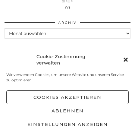
SIRUP
(7)
ARCHIV
Archiv
Cookie-Zustimmung
verwalten
Wir verwenden Cookies, um unsere Website und unseren Service
zu optimieren.
COOKIES AKZEPTIEREN
ABLEHNEN
© 2026
MEINS! MIT LIEBE SELBSTGEMACHT
EINSTELLUNGEN ANZEIGEN
DATENSCHUTZ
IMPRESSUM
COOKIE-RICHTLINIE
(EU)