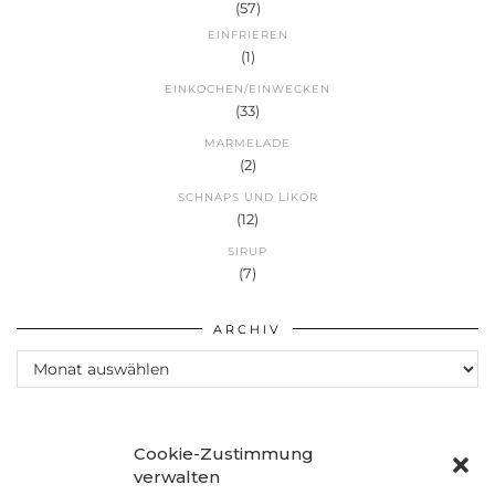
(57)
EINFRIEREN
(1)
EINKOCHEN/EINWECKEN
(33)
MARMELADE
(2)
SCHNAPS UND LIKÖR
(12)
SIRUP
(7)
ARCHIV
Archiv
Cookie-Zustimmung
verwalten