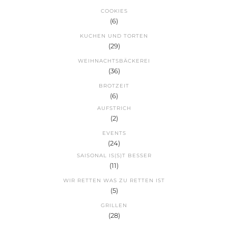
COOKIES
(6)
KUCHEN UND TORTEN
(29)
WEIHNACHTSBÄCKEREI
(36)
BROTZEIT
(6)
AUFSTRICH
(2)
EVENTS
(24)
SAISONAL IS(S)T BESSER
(11)
WIR RETTEN WAS ZU RETTEN IST
(5)
GRILLEN
(28)