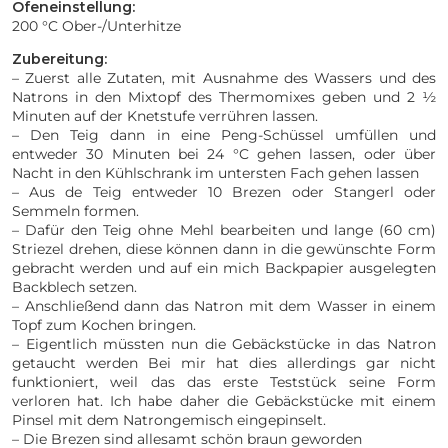
Ofeneinstellung:
200 °C Ober-/Unterhitze
Zubereitung:
– Zuerst alle Zutaten, mit Ausnahme des Wassers und des
Natrons in den Mixtopf des Thermomixes geben und 2 ½
Minuten auf der Knetstufe verrühren lassen.
– Den Teig dann in eine Peng-Schüssel umfüllen und
entweder 30 Minuten bei 24 °C gehen lassen, oder über
Nacht in den Kühlschrank im untersten Fach gehen lassen
– Aus de Teig entweder 10 Brezen oder Stangerl oder
Semmeln formen.
– Dafür den Teig ohne Mehl bearbeiten und lange (60 cm)
Striezel drehen, diese können dann in die gewünschte Form
gebracht werden und auf ein mich Backpapier ausgelegten
Backblech setzen.
– Anschließend dann das Natron mit dem Wasser in einem
Topf zum Kochen bringen.
– Eigentlich müssten nun die Gebäckstücke in das Natron
getaucht werden Bei mir hat dies allerdings gar nicht
funktioniert, weil das das erste Teststück seine Form
verloren hat. Ich habe daher die Gebäckstücke mit einem
Pinsel mit dem Natrongemisch eingepinselt.
– Die Brezen sind allesamt schön braun geworden