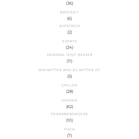
(36)
BROTZEIT
(6)
AUFSTRICH
(2)
EVENTS
(24)
SAISONAL IS(S)T BESSER
(11)
WIR RETTEN WAS ZU RETTEN IST
(5)
GRILLEN
(28)
KOCHEN
(62)
FEIERABENDKÜCHE
(10)
FISCH
(7)