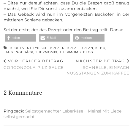
– Bitte nur darauf achten, dass Du die Brezen groß genug
machst, weil Sie Dir sonst zusammenbacken.
– Das Gebäck wird nun im vorgeheizten Backofen in der
mittleren Schiene gebacken.
Sei der erste, der das Rezept oder den Beitrag teilt. Danke
teilen
E-Mail
merken
BLOGEVENT TYPISCH
,
BREZEN
,
BREZL
,
BREZN
,
KEBO
,
LAUGENGEBÄCK
,
THERMOMIX
,
THERMOMIX BLOG
VORHERIGER BEITRAG
NÄCHSTER BEITRAG
GORGONZOLA-PILZ-SAUCE
SCHNELLE, EINFACH
NUSSSTANGEN ZUM KAFFEE
2 Kommentare
Pingback:
Selbstgemachter Leberkäse ~ Meins! Mit Liebe
selbstgemacht