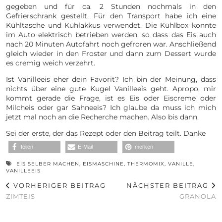
gegeben und für ca. 2 Stunden nochmals in den
Gefrierschrank gestellt. Für den Transport habe ich eine
Kühltasche und Kühlakkus verwendet. Die Kühlbox konnte
im Auto elektrisch betrieben werden, so dass das Eis auch
nach 20 Minuten Autofahrt noch gefroren war. Anschließend
gleich wieder in den Froster und dann zum Dessert wurde
es cremig weich verzehrt.
Ist Vanilleeis eher dein Favorit? Ich bin der Meinung, dass
nichts über eine gute Kugel Vanilleeis geht. Apropo, mir
kommt gerade die Frage, ist es Eis oder Eiscreme oder
Milcheis oder gar Sahneeis? Ich glaube da muss ich mich
jetzt mal noch an die Recherche machen. Also bis dann.
Sei der erste, der das Rezept oder den Beitrag teilt. Danke
teilen
E-Mail
merken
EIS SELBER MACHEN
,
EISMASCHINE
,
THERMOMIX
,
VANILLE
,
VANILLEEIS
VORHERIGER BEITRAG
NÄCHSTER BEITRAG
ZIMTEIS
GRANOLA