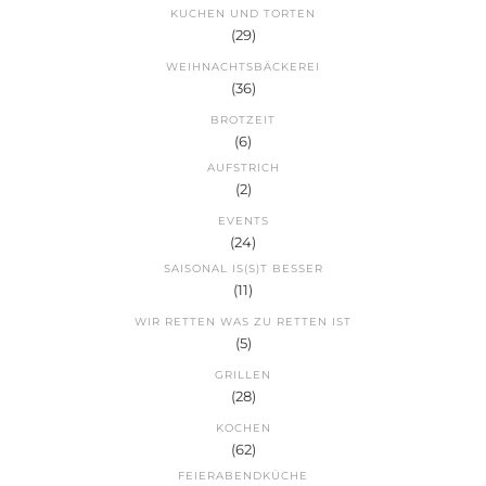
KUCHEN UND TORTEN
(29)
WEIHNACHTSBÄCKEREI
(36)
BROTZEIT
(6)
AUFSTRICH
(2)
EVENTS
(24)
SAISONAL IS(S)T BESSER
(11)
WIR RETTEN WAS ZU RETTEN IST
(5)
GRILLEN
(28)
KOCHEN
(62)
FEIERABENDKÜCHE