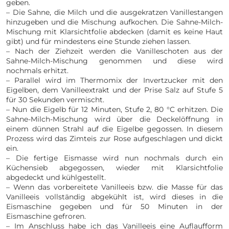
geben.
– Die Sahne, die Milch und die ausgekratzen Vanillestangen
hinzugeben und die Mischung aufkochen. Die Sahne-Milch-
Mischung mit Klarsichtfolie abdecken (damit es keine Haut
gibt) und für mindestens eine Stunde ziehen lassen.
– Nach der Ziehzeit werden die Vanilleschoten aus der
Sahne-Milch-Mischung genommen und diese wird
nochmals erhitzt.
– Parallel wird im Thermomix der Invertzucker mit den
Eigelben, dem Vanilleextrakt und der Prise Salz auf Stufe 5
für 30 Sekunden vermischt.
– Nun die Eigelb für 12 Minuten, Stufe 2, 80 °C erhitzen. Die
Sahne-Milch-Mischung wird über die Deckelöffnung in
einem dünnen Strahl auf die Eigelbe gegossen. In diesem
Prozess wird das Zimteis zur Rose aufgeschlagen und dickt
ein.
– Die fertige Eismasse wird nun nochmals durch ein
Küchensieb abgegossen, wieder mit Klarsichtfolie
abgedeckt und kühlgestellt.
– Wenn das vorbereitete Vanilleeis bzw. die Masse für das
Vanilleeis vollständig abgekühlt ist, wird dieses in die
Eismaschine gegeben und für 50 Minuten in der
Eismaschine gefroren.
– Im Anschluss habe ich das Vanilleeis eine Auflaufform