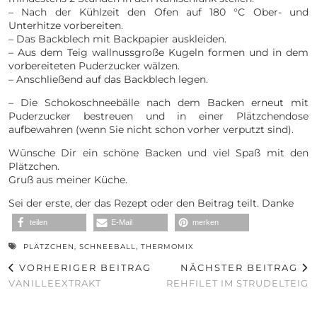
– Nach der Kühlzeit den Ofen auf 180 °C Ober- und
Unterhitze vorbereiten.
– Das Backblech mit Backpapier auskleiden.
– Aus dem Teig wallnussgroße Kugeln formen und in dem
vorbereiteten Puderzucker wälzen.
– Anschließend auf das Backblech legen.
– Die Schokoschneebälle nach dem Backen erneut mit
Puderzucker bestreuen und in einer Plätzchendose
aufbewahren (wenn Sie nicht schon vorher verputzt sind).
Wünsche Dir ein schöne Backen und viel Spaß mit den
Plätzchen.
Gruß aus meiner Küche.
Sei der erste, der das Rezept oder den Beitrag teilt. Danke
teilen
E-Mail
merken
PLÄTZCHEN
,
SCHNEEBALL
,
THERMOMIX
VORHERIGER BEITRAG
NÄCHSTER BEITRAG
VANILLEEXTRAKT
REHFILET IM STRUDELTEIG