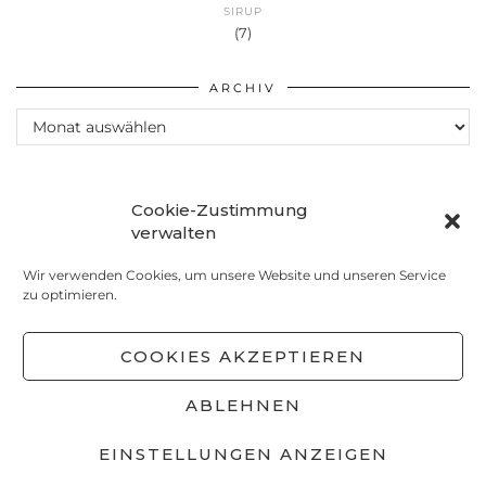
SIRUP
(7)
ARCHIV
Archiv
Cookie-Zustimmung
verwalten
Wir verwenden Cookies, um unsere Website und unseren Service
zu optimieren.
COOKIES AKZEPTIEREN
ABLEHNEN
© 2026
MEINS! MIT LIEBE SELBSTGEMACHT
EINSTELLUNGEN ANZEIGEN
DATENSCHUTZ
IMPRESSUM
COOKIE-RICHTLINIE
(EU)