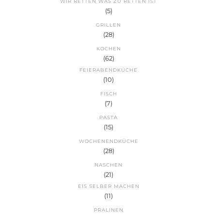
WIR RETTEN WAS ZU RETTEN IST
(5)
GRILLEN
(28)
KOCHEN
(62)
FEIERABENDKÜCHE
(10)
FISCH
(7)
PASTA
(15)
WOCHENENDKÜCHE
(28)
NASCHEN
(21)
EIS SELBER MACHEN
(11)
PRALINEN