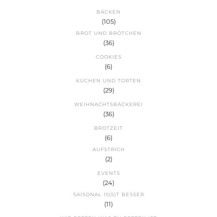
BACKEN
(105)
BROT UND BRÖTCHEN
(36)
COOKIES
(6)
KUCHEN UND TORTEN
(29)
WEIHNACHTSBÄCKEREI
(36)
BROTZEIT
(6)
AUFSTRICH
(2)
EVENTS
(24)
SAISONAL IS(S)T BESSER
(11)