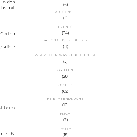
 in den
(6)
das mit
AUFSTRICH
(2)
EVENTS
(24)
 Garten
SAISONAL IS(S)T BESSER
(11)
isdiele
WIR RETTEN WAS ZU RETTEN IST
(5)
GRILLEN
(28)
KOCHEN
(62)
FEIERABENDKÜCHE
(10)
st beim
FISCH
(7)
PASTA
, z. B.
(15)