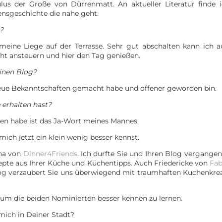
s der Große von Dürrenmatt. An aktueller Literatur finde 
ensgeschichte die nahe geht.
z?
 meine Liege auf der Terrasse. Sehr gut abschalten kann ich 
cht ansteuern und hier den Tag genießen.
einen Blog?
e neue Bekanntschaften gemacht habe und offener geworden bin.
 erhalten hast?
ten habe ist das Ja-Wort meines Mannes.
ch jetzt ein klein wenig besser kennst.
na von
Dinner4Friends
. Ich durfte Sie und Ihren Blog vergangen
ezepte aus Ihrer Küche und Küchentipps. Auch Friedericke von
Fab
og verzaubert Sie uns überwiegend mit traumhaften Kuchenkre
um die beiden Nominierten besser kennen zu lernen.
ich in Deiner Stadt?