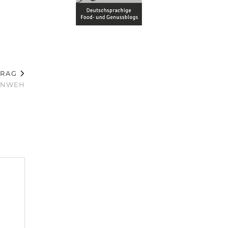
TRAG
ERNWEH