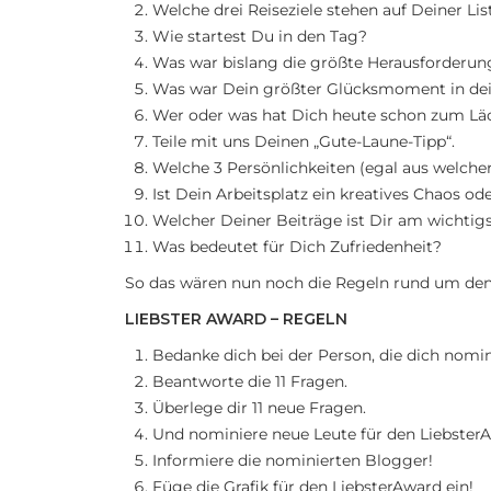
Welche drei Reiseziele stehen auf Deiner L
Wie startest Du in den Tag?
Was war bislang die größte Herausforderun
Was war Dein größter Glücksmoment in de
Wer oder was hat Dich heute schon zum Lä
Teile mit uns Deinen „Gute-Laune-Tipp“.
Welche 3 Persönlichkeiten (egal aus welche
Ist Dein Arbeitsplatz ein kreatives Chaos o
Welcher Deiner Beiträge ist Dir am wichtig
Was bedeutet für Dich Zufriedenheit?
So das wären nun noch die Regeln rund um den
LIEBSTER AWARD – REGELN
Bedanke dich bei der Person, die dich nomin
Beantworte die 11 Fragen.
Überlege dir 11 neue Fragen.
Und nominiere neue Leute für den Liebster
Informiere die nominierten Blogger!
Füge die Grafik für den LiebsterAward ein!