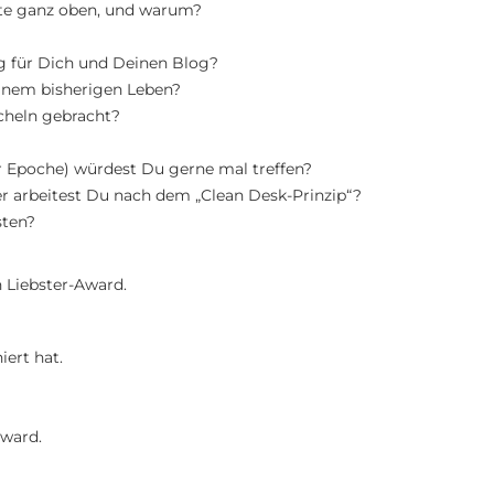
iste ganz oben, und warum?
g für Dich und Deinen Blog?
inem bisherigen Leben?
cheln gebracht?
r Epoche) würdest Du gerne mal treffen?
der arbeitest Du nach dem „Clean Desk-Prinzip“?
sten?
 Liebster-Award.
iert hat.
Award.