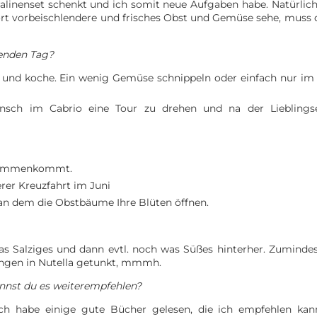
ralinenset schenkt und ich somit neue Aufgaben habe. Natürlich
t vorbeischlendere und frisches Obst und Gemüse sehe, muss 
genden Tag?
 und koche. Ein wenig Gemüse schnippeln oder einfach nur im
nsch im Cabrio eine Tour zu drehen und na der Lieblingse
zusammenkommt.
rer Kreuzfahrt im Juni
, an dem die Obstbäume Ihre Blüten öffnen.
as Salziges und dann evtl. noch was Süßes hinterher. Zuminde
angen in Nutella getunkt, mmmh.
nnst du es weiterempfehlen?
Ich habe einige gute Bücher gelesen, die ich empfehlen kann