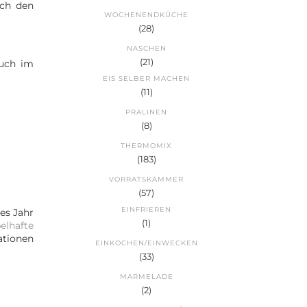
ich den
WOCHENENDKÜCHE
(28)
NASCHEN
(21)
auch im
EIS SELBER MACHEN
(11)
PRALINEN
(8)
THERMOMIX
(183)
VORRATSKAMMER
(57)
EINFRIEREN
es Jahr
(1)
elhafte
ationen
EINKOCHEN/EINWECKEN
(33)
MARMELADE
(2)