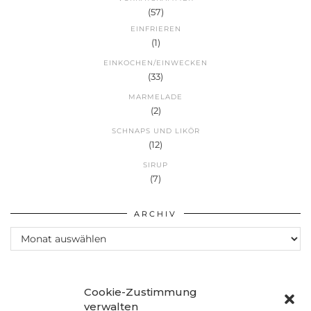
(57)
EINFRIEREN
(1)
EINKOCHEN/EINWECKEN
(33)
MARMELADE
(2)
SCHNAPS UND LIKÖR
(12)
SIRUP
(7)
ARCHIV
Archiv
Cookie-Zustimmung
verwalten