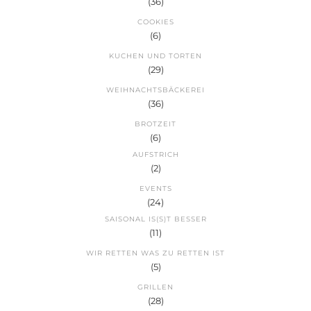
(36)
COOKIES
(6)
KUCHEN UND TORTEN
(29)
WEIHNACHTSBÄCKEREI
(36)
BROTZEIT
(6)
AUFSTRICH
(2)
EVENTS
(24)
SAISONAL IS(S)T BESSER
(11)
WIR RETTEN WAS ZU RETTEN IST
(5)
GRILLEN
(28)