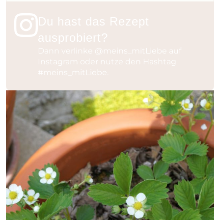
Du hast das Rezept
ausprobiert?
Dann verlinke
@meins_mitLiebe
auf
Instagram oder nutze den Hashtag
#meins_mitLiebe
.