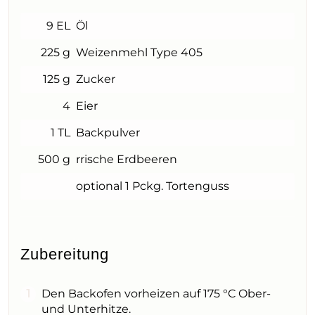
9 EL
Öl
225 g
Weizenmehl Type 405
125 g
Zucker
4
Eier
1 TL
Backpulver
500 g
rrische Erdbeeren
optional 1 Pckg. Tortenguss
Zubereitung
Den Backofen vorheizen auf 175 °C Ober-
und Unterhitze.