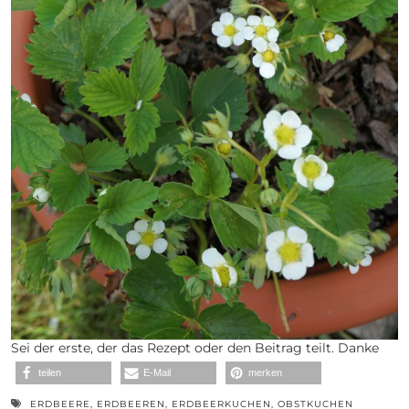
Sei der erste, der das Rezept oder den Beitrag teilt. Danke
teilen
E-Mail
merken
ERDBEERE
,
ERDBEEREN
,
ERDBEERKUCHEN
,
OBSTKUCHEN