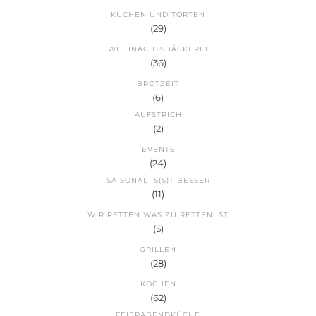
KUCHEN UND TORTEN
(29)
WEIHNACHTSBÄCKEREI
(36)
BROTZEIT
(6)
AUFSTRICH
(2)
EVENTS
(24)
SAISONAL IS(S)T BESSER
(11)
WIR RETTEN WAS ZU RETTEN IST
(5)
GRILLEN
(28)
KOCHEN
(62)
FEIERABENDKÜCHE