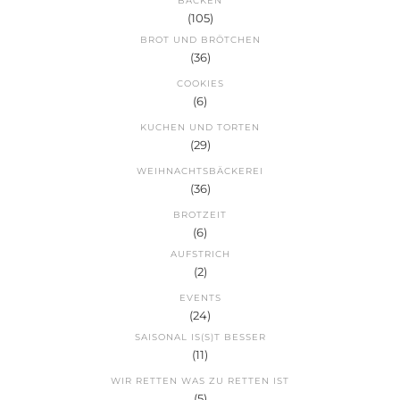
BACKEN
(105)
BROT UND BRÖTCHEN
(36)
COOKIES
(6)
KUCHEN UND TORTEN
(29)
WEIHNACHTSBÄCKEREI
(36)
BROTZEIT
(6)
AUFSTRICH
(2)
EVENTS
(24)
SAISONAL IS(S)T BESSER
(11)
WIR RETTEN WAS ZU RETTEN IST
(5)