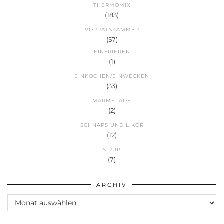
THERMOMIX
(183)
VORRATSKAMMER
(57)
EINFRIEREN
(1)
EINKOCHEN/EINWECKEN
(33)
MARMELADE
(2)
SCHNAPS UND LIKÖR
(12)
SIRUP
(7)
ARCHIV
Archiv