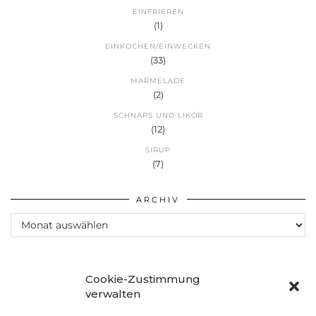
EINFRIEREN
(1)
EINKOCHEN/EINWECKEN
(33)
MARMELADE
(2)
SCHNAPS UND LIKÖR
(12)
SIRUP
(7)
ARCHIV
Archiv
Cookie-Zustimmung
verwalten