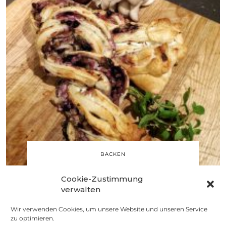
BACKEN
Striezel und
Cookie-Zustimmung
Flammkuchen –
verwalten
Werbung
Wir verwenden Cookies, um unsere Website und unseren Service
9. NOVEMBER 2016
zu optimieren.