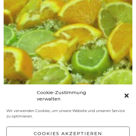
Cookie-Zustimmung
VORRATSKAMMER
verwalten
Holunderblütensirup
Wir verwenden Cookies, um unsere Website und unseren Service
8. JUNI 2015
zu optimieren.
COOKIES AKZEPTIEREN