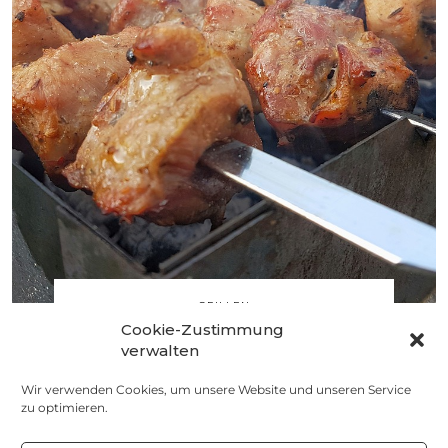
GRILLEN
Cookie-Zustimmung
Marokkanisches
verwalten
Hähnchenschenkel
Wir verwenden Cookies, um unsere Website und unseren Service
26. MÄRZ 2015
zu optimieren.